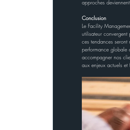
approches deviennent 
Conclusion
Le Facility Managemen
utilisateur convergent 
ces tendances seront 
performance globale 
accompagner nos clien
aux enjeux actuels et f