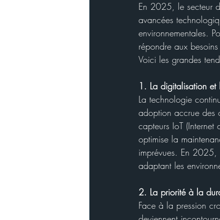
En 2025, le secteur d
avancées technologique
environnementales. Pou
répondre aux besoins c
Voici les grandes tend
1. La digitalisation et 
La technologie contin
adoption accrue des ou
capteurs IoT (Internet d
optimise la maintenance
imprévues. En 2025, l
adaptant les environne
2. La priorité à la dura
Face à la pression cro
deviennent incontourn