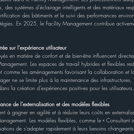
, des systèmes d’éclairage intelligents et des matériaux re
rtification des bâtiments et le suivi des performances envir
tégies. En 2025, le Facility Management contribue activeme
e sur l’expérience utilisateur
yés en matière de confort et de bien-être influencent directe
 Management. Les espaces de travail hybrides et flexibles res
t comme les aménagements favorisant la collaboration et la
ger ne se limite plus à la maintenance des infrastructures,
ns la création d’expériences positives pour les utilisateurs.
nce de l’externalisation et des modèles flexibles
ent à gagner en agilité et à réduire leurs coûts en externalis
 Management. Les modèles flexibles, comme le « Consultant i
sations de s’adapter rapidement à leurs besoins changeant