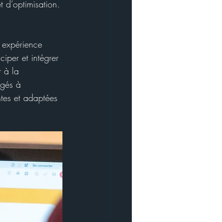
 d’optimisation.
 expérience 
ciper et intégrer 
 à la 
gés à 
tes et adaptées 