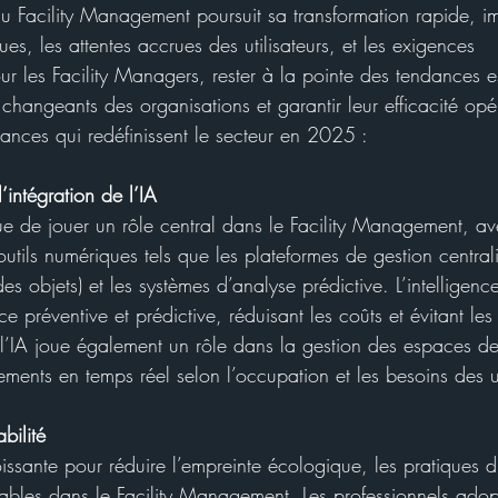
u Facility Management poursuit sa transformation rapide, im
s, les attentes accrues des utilisateurs, et les exigences 
r les Facility Managers, rester à la pointe des tendances es
hangeants des organisations et garantir leur efficacité opér
ances qui redéfinissent le secteur en 2025 :
l’intégration de l’IA
ue de jouer un rôle central dans le Facility Management, a
tils numériques tels que les plateformes de gestion centrali
es objets) et les systèmes d’analyse prédictive. L’intelligence 
 préventive et prédictive, réduisant les coûts et évitant les 
’IA joue également un rôle dans la gestion des espaces de 
ments en temps réel selon l’occupation et les besoins des ut
bilité
issante pour réduire l’empreinte écologique, les pratiques d
ables dans le Facility Management. Les professionnels adop