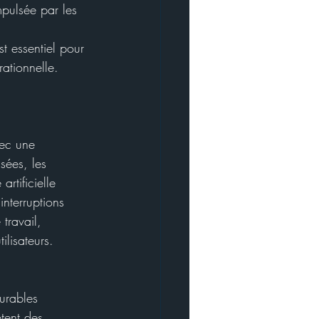
pulsée par les 
t essentiel pour 
ationnelle.
vec une 
sées, les 
artificielle 
interruptions 
travail, 
ilisateurs.
urables 
tent des 