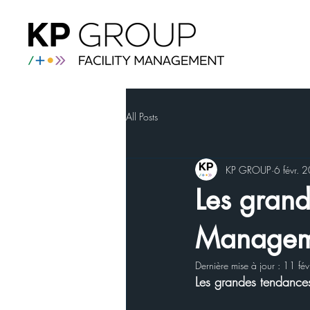
All Posts
KP GROUP
6 févr. 
Les grand
Managem
Dernière mise à jour :
11 fé
Les grandes tendances