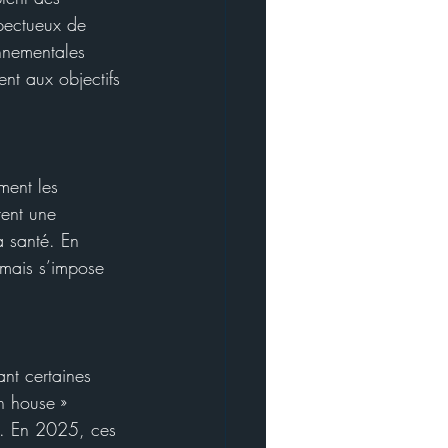
spectueux de 
onnementales 
nt aux objectifs 
ment les 
tent une 
 santé. En 
 mais s’impose 
ant certaines 
n house » 
s. En 2025, ces 