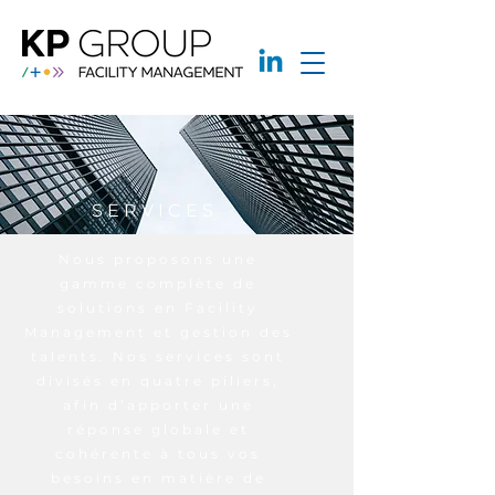
SERVICES
Nous proposons une
gamme complète de
solutions en Facility
Management et gestion des
talents. Nos services sont
divisés en quatre piliers,
afin d’apporter une
réponse globale et
cohérente à tous vos
besoins en matière de